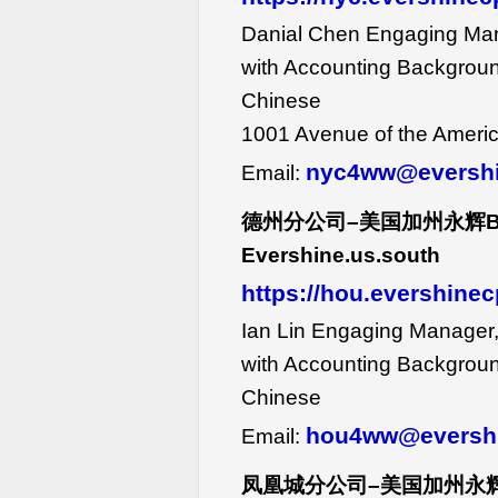
Danial Chen Engaging Ma
with Accounting Backgroun
Chinese
1001 Avenue of the Americ
nyc4ww@eversh
Email:
德州分公司–美国加州永辉
Evershine.us.south
https://hou.evershine
Ian Lin Engaging Manager
with Accounting Backgroun
Chinese
hou4ww@eversh
Email:
凤凰城分公司–美国加州永