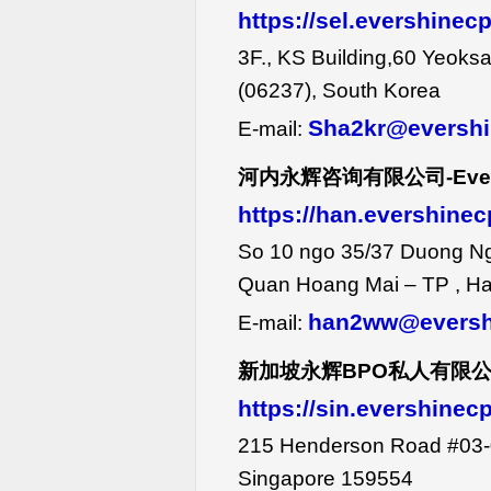
https://sel.evershinec
3F., KS Building,60 Yeok
(06237), South Korea
Sha2kr@eversh
E-mail:
河内永辉咨询有限公司
-Eve
https://han.evershine
So 10 ngo 35/37 Duong N
Quan Hoang Mai – TP , Ha
han2ww@eversh
E-mail:
新加坡永辉
BPO
私人有限
https://sin.evershine
215 Henderson Road #03-0
Singapore 159554