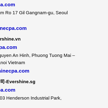
pa.com
sam Ro 17 Gil Gangnam-gu, Seoul
inecpa.com
rshine.vn
cpa.com
guyen An Hinh, Phuong Tuong Mai –
noi Vietnam
inecpa.com
公司
-Evershine.sg
cpa.com
3 Henderson Industrial Park,