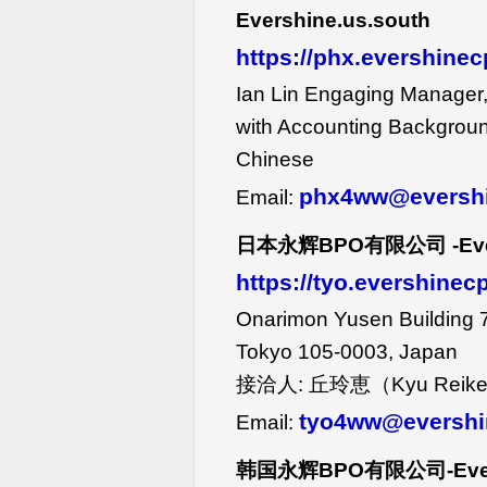
Evershine.us.south
https://phx.evershine
Ian Lin Engaging Manager
with Accounting Backgroun
Chinese
phx4ww@eversh
Email:
日本永辉
BPO
有限公司
-Ev
https://tyo.evershine
Onarimon Yusen Building 7
Tokyo 105-0003, Japan
接洽人: 丘玲恵（Kyu Reike）J
tyo4ww@evershi
Email:
韩国永辉
BPO
有限公司
-Ev