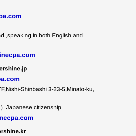
cpa.com
,
d ,speaking in both English and
inecpa.com
ershine.jp
cpa.com
F,Nishi-Shinbashi 3-23-5,Minato-ku,
apanese citizenship
necpa.com
ershine.kr