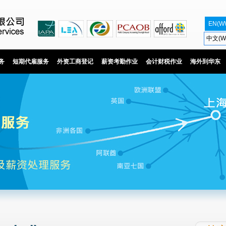
EN(W
中文(W
务
短期代雇服务
外资工商登记
薪资考勤作业
会计财税作业
海外到华东