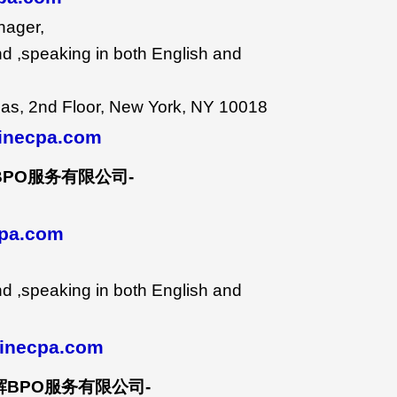
nager,
d ,speaking in both English and
as, 2nd Floor, New York, NY 10018
inecpa.com
BPO
服务有限公司
-
cpa.com
,
d ,speaking in both English and
inecpa.com
辉
BPO
服务有限公司
-