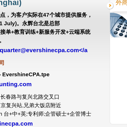
ghai)
外
据点，为客户实际在
47
个城市提供服务，
 July)。永辉台北是总部
责: 行销接单+教育训练+新服务开发+云端系统
。
quarter@evershinecpa.com</a
司
rshineCPA.tpe
ounting.com
靠近长春路与复兴北路交叉口
南京复兴站,兄弟大饭店附近
n 台+中+英;专利师;企管硕士+企管博士
inecpa.com