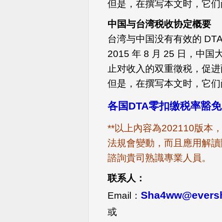
但是，在撰写本文时，它们
中国与台湾税收协定概要
台湾与中国没有有效的 DT
2015 年 8 月 25 
止对收入的双重徵税，促进
但是，在撰写本文时，它们
各国DTA零扣缴税率豁
**以上內容為202110
法規會變動，而且應用解讀
諮詢貴司熟識專業人員。
联系人：
Sha4ww@eversh
Email：
或