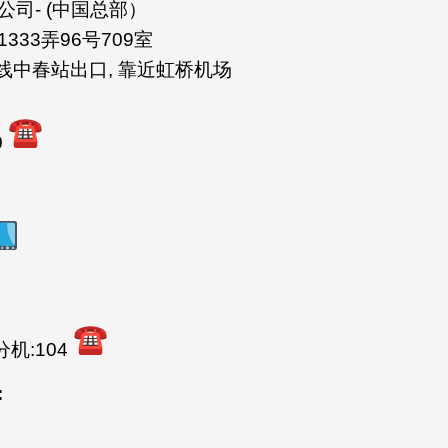
司- (中国总部）
33弄96号709室
线中春站出口, 靠近虹桥机场
0
分机:104
: