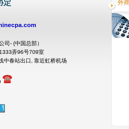
协定
外
inecpa.com
司- (中国总部）
33弄96号709室
线中春站出口, 靠近虹桥机场
0