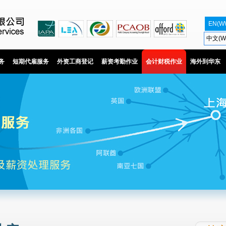
EN(W
中文(W
务
短期代雇服务
外资工商登记
薪资考勤作业
会计财税作业
海外到华东