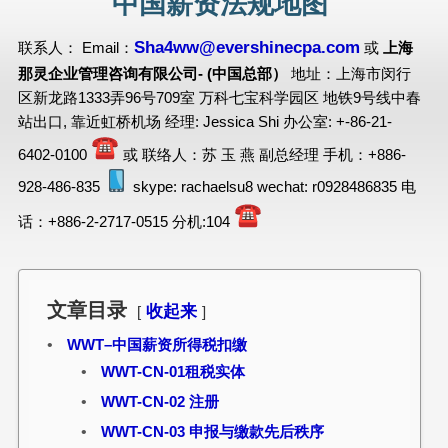
中国薪资法规地图
Sha4ww@evershinecpa.com
联系人： Email：
或
上海
那灵企业管理咨询有限公司- (中国总部）
地址：上海市闵行
区新龙路1333弄96号709室 万科七宝科学园区 地铁9号线中春
站出口, 靠近虹桥机场 经理: Jessica Shi 办公室: +-86-21-
6402-0100
或 联络人：苏 玉 燕 副总经理 手机：+886-
928-486-835
skype: rachaelsu8 wechat: r0928486835 电
话：+886-2-2717-0515 分机:104
文章目录
收起来
WWT–中国薪资所得税扣缴
WWT-CN-01租税实体
WWT-CN-02 注册
WWT-CN-03 申报与缴款先后秩序