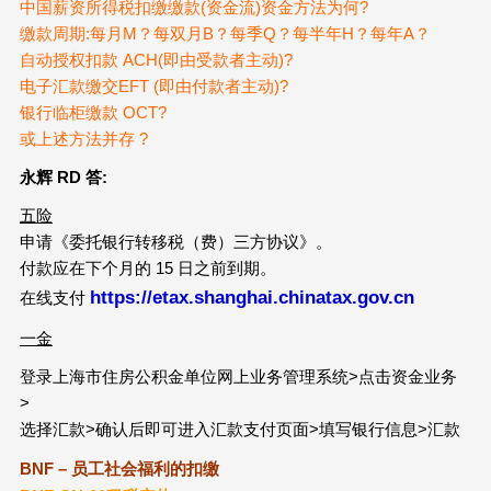
中国薪资所得税扣缴缴款(资金流)资金方法为何?
缴款周期:每月M？每双月B？每季Q？每半年H？每年A？
自动授权扣款 ACH(即由受款者主动)?
电子汇款缴交EFT (即由付款者主动)?
银行临柜缴款 OCT?
或上述方法并存 ?
永辉 RD
答:
五险
申请《委托银行转移税（费）三方协议》。
付款应在下个月的 15 日之前到期。
https://etax.shanghai.chinatax.gov.cn
在线支付
一金
登录上海市住房公积金单位网上业务管理系统>点击资金业务
>
选择汇款>确认后即可进入汇款支付页面>填写银行信息>汇款
BNF –
员工社会福利的扣缴