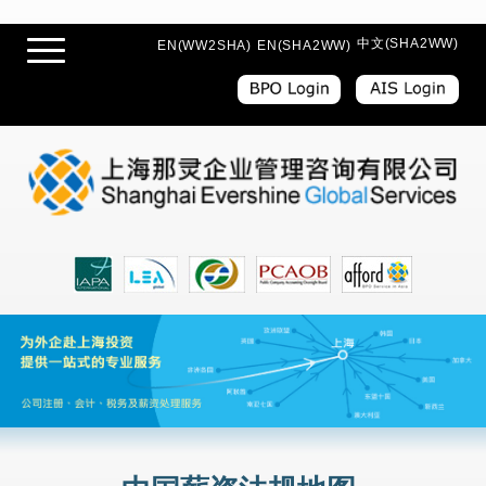
中文(SHA2WW)
EN(WW2SHA)
EN(SHA2WW)