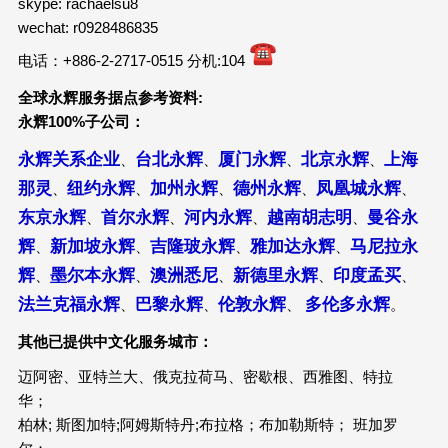
skype: rachaelsu8
wechat: r0928486835
电话：+886-2-2717-0515 分机:104
全球永辉服务据点参考资料
:
永辉
100%
子公司：
永辉关系企业
台北永辉
厦门永辉
北京永辉
上海
、
、
、
、
那灵
纽约永辉
加州永辉
德州永辉
凤凰城永辉
、
、
、
、
、
东京永辉
首尔永辉
河内永辉
越南胡志明
曼谷永
、
、
、
、
辉
新加坡永辉
吉隆玻永辉
雅加达永辉
马尼拉永
、
、
、
、
辉
墨尔本永辉
澳洲悉尼
新德里永辉
印度孟买
、
、
、
、
、
法兰克福永辉
巴黎永辉
伦敦永辉
多伦多永辉
、
、
、
。
其他已提供中文化服务城市：
迈阿密、亚特兰大、俄克拉荷马、密歇根、西雅图、特拉
华；
柏林; 斯图加特;阿姆斯特丹;布拉格；布加勒斯特； 班加罗