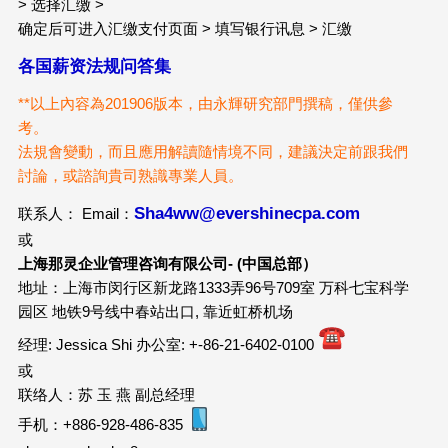
> 选择汇缴 >
确定后可进入汇缴支付页面 > 填写银行讯息 > 汇缴
各国薪资法规问答集
**以上內容為201906版本，由永輝研究部門撰稿，僅供參
考。
法規會變動，而且應用解讀隨情境不同，建議決定前跟我們
討論，或諮詢貴司熟識專業人員。
Sha4ww@evershinecpa.com
联系人： Email：
或
上海那灵企业管理咨询有限公司- (中国总部）
地址：上海市闵行区新龙路1333弄96号709室 万科七宝科学
园区 地铁9号线中春站出口, 靠近虹桥机场
经理: Jessica Shi 办公室: +-86-21-6402-0100
或
联络人：苏 玉 燕 副总经理
手机：+886-928-486-835