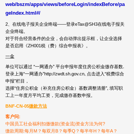
web/bszm/apps/views/beforeLogin/indexBefore/pa
geIndex.html#/
2、在线电子报关企业终端——登录eTax@SH3在线电子报关
企业终端。
对于符合经营条件的企业，会自动弹出提示框，让企业选择
是否启用《ZH001税（费）综合申报表》。
一金
单位可以通过 “一网通办” 平台申报年度住房公积金缴存基数.
登录上海“一网通办”http://zwdt.sh.gov.cn, 点击进入“税费综合
申报”栏目，
选择“住房公积金（补充住房公积金）基数调整清册”, 填写职
工上一年度月平均工资，完成缴存基数申报。
BNF-CN-05
缴款方法
客户问:
中国员工社会福利扣缴缴款(资金流)资金方法为何?
缴款周期:每月M？每双月B？每季Q？每半年H？每年A？