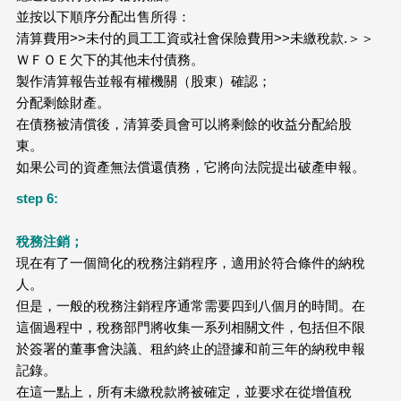
並按以下順序分配出售所得：
清算費用>>未付的員工工資或社會保險費用>>未繳稅款.＞＞
ＷＦＯＥ欠下的其他未付債務。
製作清算報告並報有權機關（股東）確認；
分配剩餘財產。
在債務被清償後，清算委員會可以將剩餘的收益分配給股
東。
如果公司的資產無法償還債務，它將向法院提出破產申報。
step 6:
稅務注銷；
現在有了一個簡化的稅務注銷程序，適用於符合條件的納稅
人。
但是，一般的稅務注銷程序通常需要四到八個月的時間。在
這個過程中，稅務部門將收集一系列相關文件，包括但不限
於簽署的董事會決議、租約終止的證據和前三年的納稅申報
記錄。
在這一點上，所有未繳稅款將被確定，並要求在從增值稅