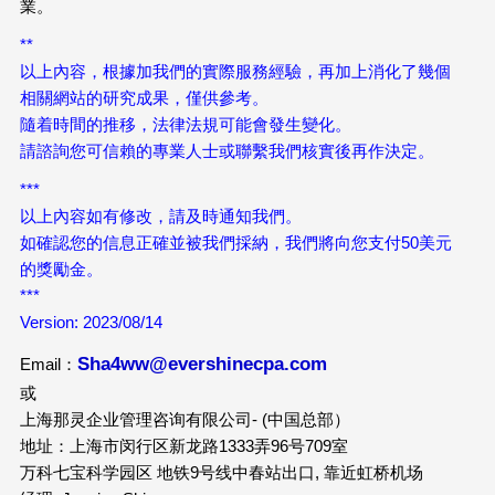
業。
**
以上內容，根據加我們的實際服務經驗，再加上消化了幾個
相關網站的研究成果，僅供參考。
隨着時間的推移，法律法規可能會發生變化。
請諮詢您可信賴的專業人士或聯繫我們核實後再作決定。
***
以上內容如有修改，請及時通知我們。
如確認您的信息正確並被我們採納，我們將向您支付50美元
的獎勵金。
***
Version: 2023/08/14
Sha4ww@evershinecpa.com
Email：
或
上海那灵企业管理咨询有限公司- (中国总部）
地址：上海市闵行区新龙路1333弄96号709室
万科七宝科学园区 地铁9号线中春站出口, 靠近虹桥机场