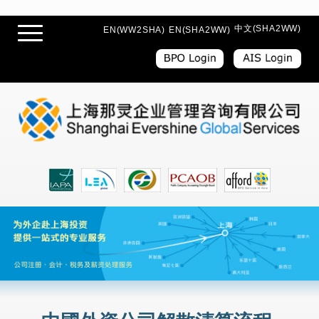
中文(SHA2WW)
EN(WW2SHA)
EN(SHA2WW)