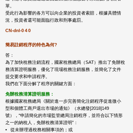
單。
受此行為影響的各方可以向企業的投資者索賠，根據具體情
況，投資者還可能面臨行政和刑事處罰。
CN-dnl-0４0
簡易註銷程序的特色為何?
答：
為了加快稅務注銷流程，國家稅務總局（SAT）推出了免辦稅
務清算證明服務，優化了現場稅務注銷服務，並簡化了文件
提交要求和申請程序。
我們在下面分解了程序的關鍵方面：
免辦稅務清算證明服務：
根據國家稅務總局《關於進一步完善簡化注銷程序促進微小
型和個體工商戶退出市場的通知》（水總發[2018]149
號），“申請簡化的市場監管總局注銷程序，並符合以下情形
之一的納稅人，免辦稅務清算證明”：
• 從未辦理過稅務相關事項的；或