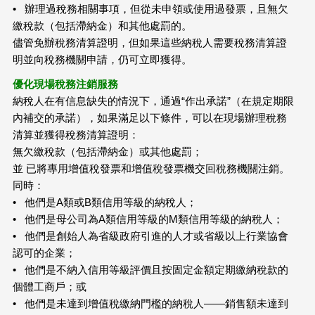
• 辦理過稅務相關事項，但從未申領或使用過發票，且無欠
繳稅款（包括滯納金）和其他處罰的。
儘管免辦稅務清算證明，但如果這些納稅人需要稅務清算證
明並向稅務機關申請，仍可立即獲得。
優化現場稅務注銷服務
納稅人在有信息缺失的情況下，通過“作出承諾”（在規定期限
內補交的承諾），如果滿足以下條件，可以在現場辦理稅務
清算並獲得稅務清算證明：
無欠繳稅款（包括滯納金）或其他處罰；
並 已將專用增值稅發票和增值稅發票機交回稅務機關注銷。
同時：
• 他們是A類或B類信用等級的納稅人；
• 他們是母公司為A類信用等級的M類信用等級的納稅人；
• 他們是創始人為省級政府引進的人才或省級以上行業協會
認可的企業；
• 他們是不納入信用等級評價且按固定金額定期繳納稅款的
個體工商戶；或
• 他們是未達到增值稅繳納門檻的納稅人——銷售額未達到