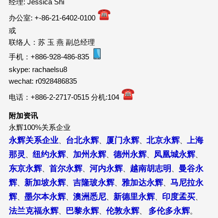
经理: Jessica Shi
办公室: +-86-21-6402-0100
或
联络人：苏 玉 燕 副总经理
手机：+886-928-486-835
skype: rachaelsu8
wechat: r0928486835
电话：+886-2-2717-0515 分机:104
附加资讯
永辉100%关系企业
永辉关系企业
台北永辉
厦门永辉
北京永辉
上海
、
、
、
、
那灵
纽约永辉
加州永辉
德州永辉
凤凰城永辉
、
、
、
、
、
东京永辉
首尔永辉
河内永辉
越南胡志明
曼谷永
、
、
、
、
辉
新加坡永辉
吉隆玻永辉
雅加达永辉
马尼拉永
、
、
、
、
辉
墨尔本永辉
澳洲悉尼
新德里永辉
印度孟买
、
、
、
、
、
法兰克福永辉
巴黎永辉
伦敦永辉
多伦多永辉
、
、
、
。