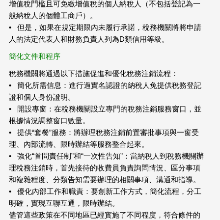
增值稅門檻且可免繳增值稅的個人納稅人（不包括登記為一
般納稅人的個體工商戶）。
• 但是，如果在規定期限內未履行承諾，稅務機關將將申請
人的法定代表人和財務負責人列為D類信用等級。
簡化文件和程序
稅務機關將通過以下措施促進和優化稅務注銷流程：
• 簡化所需信息：進行過實名認證的納稅人免提供稅務登記
證和個人身份證明。
• 開設專窗：在稅務機關設立專門的稅務注銷服務窗口，並
根據情況調整窗口數量。
• 提供“套餐”服務：將辦理稅務注銷前置審批事項與一窗受
理、內部流轉、限時辦結等服務整合起來。
• 強化“首問責任制”和“一次性告知”：當納稅人到稅務機關辦
理稅務注銷時，首先接待的收費員負責詢問情況、區分事項
和複雜程度、分類告知需要辦理的相關事項、溝通和指導。
• 優化內部工作和職責：要創新工作方式，簡化流程，分工
明確，實現互聯互通，限時辦結。
儘管這些政策在不同地區已經實施了不同程度，符合條件的