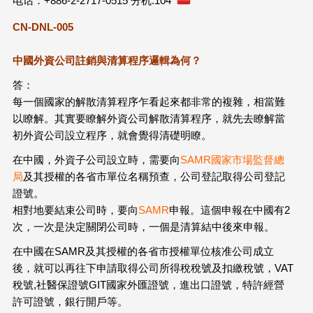
电话：+886-2-2717-0515 分机:104
CN-DNL-005
中國外資公司註銷與清算程序邏輯為何？
答：
每一個國家的解散清算程序乍看起來都非常的複雜，相當難
以瞭解。其實要瞭解外資公司解散清算程序，就先去瞭解當
初外資公司設立程序，就會覺得清礎明瞭。
在中國，外資子公司設立時，需要向
SAMR國家市場監督總
局
及其授權的各省市單位名稱預查，公司登記取得公司登記
證號。
相對地要結束公司時，要向
SAMR
申報。這個申報在中國有2
次，一次是決定關閉公司時，一個是清算結中後來申報。
在中國在SAMR及其授權的各省市授權單位核准公司成立
後，就可以再往下申請取得公司所得稅稅號及扣繳稅號，VAT
稅號,社醫保證號GIT國家外匯證號，進出口證號，特許經營
許可證號，銀行開戶等。