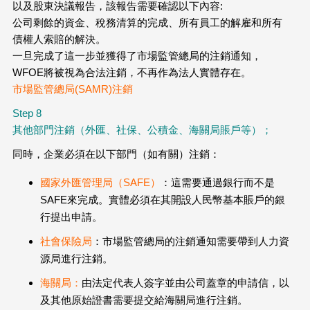
以及股東決議報告，該報告需要確認以下內容:
公司剩餘的資金、稅務清算的完成、所有員工的解雇和所有
債權人索賠的解決。
一旦完成了這一步並獲得了市場監管總局的注銷通知，
WFOE將被視為合法注銷，不再作為法人實體存在。
市場監管總局(SAMR)注銷
Step 8
其他部門注銷（外匯、社保、公積金、海關局賬戶等）；
同時，企業必須在以下部門（如有關）注銷：
國家外匯管理局（SAFE）
：這需要通過銀行而不是
SAFE來完成。實體必須在其開設人民幣基本賬戶的銀
行提出申請。
社會保險局
：市場監管總局的注銷通知需要帶到人力資
源局進行注銷。
海關局：
由法定代表人簽字並由公司蓋章的申請信，以
及其他原始證書需要提交給海關局進行注銷。