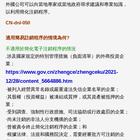
外國公司可以向當地專家或當地政府尋求建議和專業知識，
以利用簡化注銷程序。
CN-dnl-050
適用簡易註銷程序的情境為何?
不適用於簡化電子注銷程序的情況
.涉及國家規定的特別管理措施（負面清單）的外商投資企
業；
https://www.gov.cn/zhengce/zhengceku/2021-
12/28/content_5664886.htm
·被列入經營異常名錄或嚴重違法失信企業名單的企業；
·其股權（投資權益）被凍結或質押，或其資產被抵押的企
業；
·受到調查、強制性行政措施、司法協助或行政處罰的企業；
·尚未注銷的非法人分支機搆的企業；
·曾被責令終止簡化注銷程序的企業；和
·根據法律、法規和國務院決定，需要經審批方可注銷的企