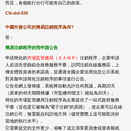
而且，各個銀行分行可能有自己的政策。
CN-dnl-030
中國外資公司的簡易註銷程序為何?
答：
簡易注銷程序的預申請公告
申請簡化的
市場監管總局（ＳＡＭＲ）
注銷程序，企業申請
人必須先登錄綜合政務服務平臺，訪問注銷在線服務區，上
傳全體投資者的承諾函，並通過全國企業信用信息公示系統
對其擬申請簡化注銷程序的事項進行公告。
公告在網上發佈後，系統將自動允許任何異議，為期20天
（原來的45天期限根據《市監總45號文》縮短為20天）。
簡化的市場監管總局注銷程序為企業提供了一站式政府服務
平臺（這也是它被稱為“電子注銷”的原因），使企業可以在線
注銷公司，無需親自到訪地方局（儘管實際上這可能取決於
當地的執行水平）。
它需要提交的文件更少，省略了成立清算委員會或發表報紙