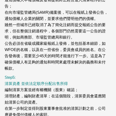
告；
在向市場監管總局(SAMR)備案後，可以在報紙上發佈公告，
通知債權人企業的關閉，並要求他們聲明他們的債權。
雖然一些城市已經取消了為了簡化注銷而提交報紙公告的要
求，但在整個注銷過程中，各個部門仍然需要這一公告的證
明，例如商務部、市場監管總局和銀行。
公告必須在省級或國家級報紙上發佈，並包括基本細節，如
WFOE的名稱，以及在一些省份，委員會成員的姓名。在公
告發佈後，需要至少45天的時間才能進行下一步。這是為了
確保債權人有足夠的通知和時間來處理未解決的義務和未付
帳款。
Step5:
清算資產 並依法定順序分配出售所得
編制清算方案並經有權機關（股東）確認；
清理財產，編制財產清單；在這個階段，清算委員會還應開
始清算公司的資產。
在第一步制定並得到股東董事會批准的清算計劃之前，公司
應避免償付債權人的索賠。