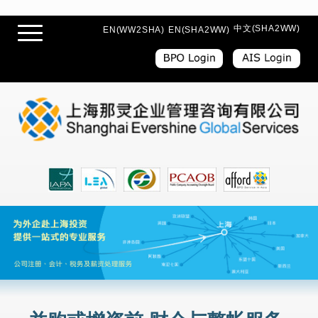
中文(SHA2WW)
EN(WW2SHA)
EN(SHA2WW)