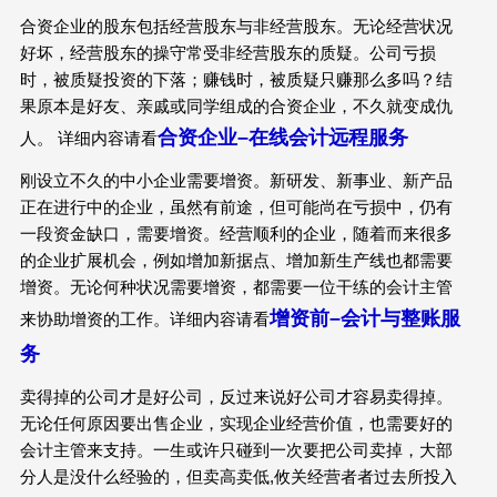
合资企业的股东包括经营股东与非经营股东。无论经营状况
好坏，经营股东的操守常受非经营股东的质疑。公司亏损
时，被质疑投资的下落；赚钱时，被质疑只赚那么多吗？结
果原本是好友、亲戚或同学组成的合资企业，不久就变成仇
合资企业
–
在线会计远程服务
人。 详细内容请看
刚设立不久的中小企业需要增资。新研发、新事业、新产品
正在进行中的企业，虽然有前途，但可能尚在亏损中，仍有
一段资金缺口，需要增资。经营顺利的企业，随着而来很多
的企业扩展机会，例如增加新据点、增加新生产线也都需要
增资。无论何种状况需要增资，都需要一位干练的会计主管
增资前
–
会计与整
账
服
来协助增资的工作。详细内容请看
务
卖得掉的公司才是好公司，反过来说好公司才容易卖得掉。
无论任何原因要出售企业，实现企业经营价值，也需要好的
会计主管来支持。一生或许只碰到一次要把公司卖掉，大部
分人是没什么经验的，但卖高卖低,攸关经营者者过去所投入