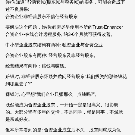
妳/你知道吗?两套帐(股东帐与税务帐)的实务，可能会造成下
述不良后果:
合资企业非经营股东不信任经营股东
要解决这个问题，妳/你必需尽早使用本所的Trust-Enhancer
合资企业-在线会计远程服务, 约3-6个月就可获得改善。
中小型企业股东结构有两种: 独资企业与合资企业
合资企业股东有两种: 经营股东及非经营股东。
经营结果有两种：赔钱与赚钱。
赔钱时, 非经营股东怀疑并质问经营股东“我们投资的那些钱花
到哪里去了?”
赚钱时, 心里想“我们企业只赚那么一点钱吗?”。
既然能成为合资企业股东，一开始一定是很高兴、很协调
的。大部分皆有多年的交情，不是同学，就是同事，不然就
是亲戚好友。
但本所常看到的是: 合资企业成立后不久，股东间就成为仇