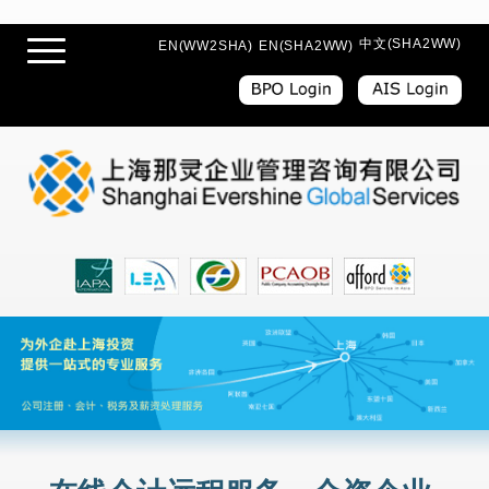
中文(SHA2WW)
EN(WW2SHA)
EN(SHA2WW)