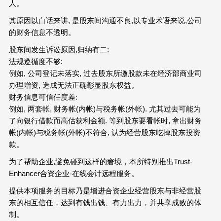
人。
其原因以白话来讲, 是股东间沟通不良,以专业术语来说,公司
的财务信息不透明。
,
:
股东间发生诉讼原因
归纳有二
法规遵循度不够:
例如, 公司登记未落实, 过去股东所缴股款未在经济部商业司
办理增资, 造成无法正确彰显股东权益。
财务信息可信任度差:
例如, 两套帐, 财务帐(内帐)与税务帐(外帐). 尤其过去可能为
了向银行借款而高估获利金额. 等到股东要看帐时, 拿出财务
帐(内帐)与税务帐(外帐)不符合, 认为经营股东吃掉股东投资
款。
为了帮助企业,避免碰到这样的窘境，本所特别推出Trust-
Enhancer合资企业-在线会计远程服务。
提供本项服务的目标乃是增进合资企业经营股东与非经营股
东的相互信任，达到有钱出钱、有力出力，并共享成败的体
制。