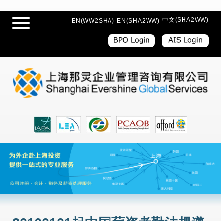
中文(SHA2WW)
EN(WW2SHA)
EN(SHA2WW)