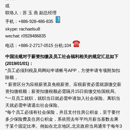
或
联络人：苏 玉 燕 副总经理
手机：+886-928-486-835
skype: rachaelsu8
wechat: r0928486835
电话：+886-2-2717-0515 分机:104
中国法规对于薪资扣缴及员工社会福利相关的规定汇总如下
(2019/01/01)：
*员工必须到税及局网站申请帐号APP，方便申请专项附加扣
除额，
* 薪资区分为应税薪资及免税薪资。应税薪资必需就源缴交薪
资扣缴税额；薪资扣缴税额必需隔月15日前缴交给国税局。
*一旦员工就职，就职当日就必需申请加入社会保险。离职当
天就必需申请退出社会保险。
*每个员工必须有社会保险，并且支付住房公积金，至于要付
多少保险费及住房公积金，系依照去年平均月薪当基数去乘
于某个固定比率。例如在北京地区,北京政府当局通常于每年3