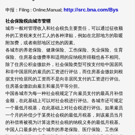
http://src.bna.com/Bys
申报：Filing : Online;Manual;
社会保险
税由城市管辖
城市一般对管理收入和社会税负主要责任，可以通过征收额
外的工资税来支付工人的各种津贴，例如在北部地方的取暖
附加费，或者南部地区过热的因素。
各城市的养老保险、健康保险、工伤保险、失业保险、生育
保险、住房基金缴费率和适用的应纳税所得额也各不相同。
除了住房公积金缴款外，社会保险类型可按支付给中国居民
和非中国居民的雇员的工资进行评估，而住房基金缴款则根
据支付给居民的工资而不是向非居民支付的工资进行评估。
住房基金缴款由雇主和雇员平等分担。
中国各城市为每一种社会税规定了向雇员支付的最高月补偿
金额，在此基础上可以对社会税进行评估。各城市还可规定
一个最低月税基，在此基础上对社会税进行评估。如果雇员
一个月的补偿少于某类社会税的最低月税基，则该雇员当月
的补偿将被视为计算这类社会税的纳税义务的最低月税基。
中国人口最多的七个城市的养老保险、医疗保险、工伤保