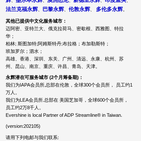
、
、
、
、
、
法兰克福永辉
巴黎永辉
伦敦永辉
多伦多永辉
、
、
、
。
其他已提供中文化服务城市：
迈阿密、亚特兰大、俄克拉荷马、密歇根、西雅图、特拉
华；
柏林; 斯图加特;阿姆斯特丹;布拉格；布加勒斯特；
班加罗尔；泗水；
高雄、香港、深圳、东关、广州、清远、永康、杭州、苏
州、昆山、南京、重庆、许昌、青岛、天津。
永辉潜在可服务城市 (2个月筹备期)：
我们为IAPA会员所,总部在伦敦，全球300个会员所， 员工约1
万人。
我们为LEA会员所.总部在 美国芝加哥，全球600个会员所，
员工约2万8千人。
Evershine is local Partner of ADP Streamline® in Taiwan.
(version:202105)
请用下列电邮与我们联系: