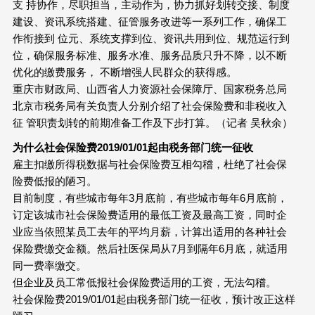
支 持协作，尽职担当，主动作为，协力抓好划转交接、制度
建设、资讯系统搭建、征管服务改进等一系列工作，确保工
作衔接到 位元、系统支撑到位、资讯共用到位、规范运行到
位，确保服务标准、服务水准、服务品质只升不降，以不断
优化的缴费服务， 不断增强人民群众的获得感。
重庆市财政局、山西省人力资源社会保障厅、国家税务总局
北京市税务局有关负责人分别介绍了社会保险费和非税收入
征 管职责划转的前期准备工作及下步打算。（记者 吴秋余）
为什么社会保险费2019/01/01起由税务部门统一征收
雇主扣缴所得税数据与社会保险费互相勾稽，杜绝了社会保
险费低报的陋习。
目前制度，有些城市每年3月底前，有些城市每年6月底前，
订定该城市社会保险费适用的最低工资及最高工资，同时企
业应当依照某员工去年的平均月薪，计算出适用的各种社会
保险费缴交金额。然后社医保局从7月到隔年6月底，就适用
同一费率缴交。
但企业及员工常低报社会保险费适用的工资，无法勾稽。
社会保险费2019/01/01起由税务部门统一征收，预计改正这样