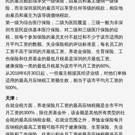
民的雇员都必须享受一级保险，由雇员和雇主缴纳一级保
险，而非深圳居民的雇员可以享受任何等级的税款，相应地
由雇员和雇主为该等级缴纳税款。
第一级为综合医疗保险，二级为医院覆盖，三级一般为非深
圳市居民提供基本医疗保险。对二级和三级医疗保险的征
税，按每个参加保险的雇员支付不超过和不少于该市适用的
月平均工资的数额。失业保险税的评估标准是，每名员工的
工资不高于深圳的月最低工资。养老金保险、生育保险、工
伤保险和住房基金的最低月税基是深圳的月最低工资。
健康保险一类的最低月税基为该市平均月工资的60%。
从2018年6月30日起，一些雇主根据其经济业绩，对他们单独
适用的最高月应纳税工资额生效，相当于该市平均月工资的
500%。
天津：
在就业税方面，养老保险月工资的最高应纳税额是全市平均
月工资的300%，除住房基金外，该金额是其他所有类型的社
会税的最高应纳税金额。在就业范围之外，养恤金保险每月
应纳税的最高工资额可能不同于健康保险、生育保险、失业
保险和工伤保险。住房公积金月工资的最高应纳税额并不是