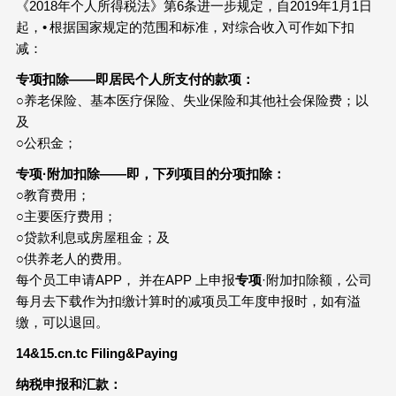
《2018年个人所得税法》第6条进一步规定，自2019年1月1日
起，• 根据国家规定的范围和标准，对综合收入可作如下扣
减：
专项
扣除——即居民个人所支付的款项：
○养老保险、基本医疗保险、失业保险和其他社会保险费；以
及
○公积金；
专项
·附加扣除——即，下列项目的分项扣除：
○教育费用；
○主要医疗费用；
○贷款利息或房屋租金；及
○供养老人的费用。
每个员工申请APP， 并在APP 上申报
专项
·附加扣除额，公司
每月去下载作为扣缴计算时的减项员工年度申报时，如有溢
缴，可以退回。
14&15.cn.tc Filing&Paying
纳税申报和汇款：