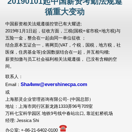
20190101起中国薪资考勤法规遵
循重大变动
中国薪资相关法规遵循控管已有大耀进;
2019年1月1日起，征收方面，三税(国税+省市税+地方税)与
五险一金，整合在一起由同一单位征收 ；
结合原本五证合一，将网页(VAT，个税，国税，地方税，社
医保，住房基金等)全国数据结合在一起，并互相勾稽;
薪资扣缴与员工社会福利相关法规遵循， 已没有含糊的空
间。
联系人：
Sha4ww@evershinecpa.com
Email：
或
上海那灵企业管理咨询有限公司- (中国总部）
地址：上海市闵行区新龙路1333弄96号709室
万科七宝科学园区 地铁9号线中春站出口, 靠近虹桥机场
经理: Jessica Shi
办公室: +-86-21-6402-0100