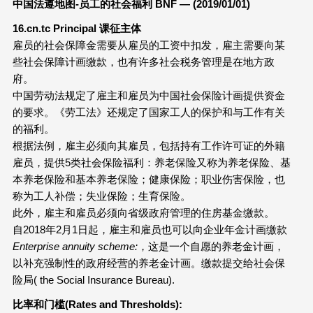
中国法遵地图-
员工的社会福利 BNF —
(2019/01/01)
16.cn.tc Principal 课征主体
雇员的社会保障金需要从雇员的工资中扣发，雇主需要向某
些社会保障计画缴款，也有许多社会税务管理是在地方政
府。
中国劳动法规定了雇主和雇员为中国社会保险计画提供资金
的要求。《劳工法》还规定了国家工人的保护和与工作有关
的福利。
根据法例，雇主必须向其雇员，包括持有工作许可证的外籍
雇员，提供5类社会保险福利：养老保险又称为养老保险、基
本养老保险和基本养老保险；健康保险；职业伤害保险，也
称为工人补偿；失业保险；生育保险。
此外，雇主和雇员必须向省级政府管理的住房基金缴款。
自2018年2月1日起，雇主和雇员也可以向企业年金计画缴款
Enterprise annuity scheme:
，这是一个自愿的养老金计画，
以补充强制性的政府经营的养老金计画。缴款提交给社会保
险局( the Social Insurance Bureau).
比率和门槛(
Rates and Thresholds):