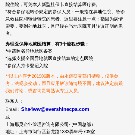
院住院，可凭本人新型社保卡直接结算医疗费。
*符合参保地转诊规定的参保人员：一般指在异地住院、急诊
急救住院和转诊转院的患者。这里要注意一点：指因为病情
需要，要到外地就医，且已经在当地医院开具转诊证明的患
者。
办理医保异地就医结算，有3个流程步骤：
*
申请跨省异地就医备案
*选择支援全国异地就医直接结算的定点医院
*参保人持卡登记入院
**以上内容为201906版本，由永辉研究部门撰稿，仅供参
考，法规会变动，而且应用解读随情境不同，建议决定前跟
我们讨论，或咨询贵司熟识专业人员。
联系人：
Sha4ww@evershinecpa.com
Email：
或
上海那灵企业管理咨询有限公司- (中国总部）
地址：上海市闵行区新龙路1333弄96号709室