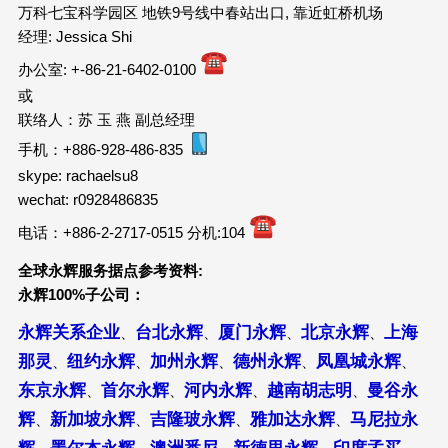
万科七宝科学园区 地铁9号线中春站出口, 靠近虹桥机场
经理: Jessica Shi
办公室: +-86-21-6402-0100
或
联络人：苏 玉 燕 副总经理
手机：+886-928-486-835
skype: rachaelsu8
wechat: r0928486835
电话：+886-2-2717-0515 分机:104
全球永辉服务据点参考资料
:
永辉
100%
子公司：
永辉关系企业
台北永辉
厦门永辉
北京永辉
上海
、
、
、
、
那灵
纽约永辉
加州永辉
德州永辉
凤凰城永辉
、
、
、
、
、
东京永辉
首尔永辉
河内永辉
越南胡志明
曼谷永
、
、
、
、
辉
新加坡永辉
吉隆玻永辉
雅加达永辉
马尼拉永
、
、
、
、
辉
墨尔本永辉
澳洲悉尼
新德里永辉
印度孟买