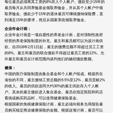
每位雇员必须将其工资的8%存入个人帐户。缴款至少15年的
雇员每月从共同养恤基金领取养恤金，并从其个人帐户中领
取养恤金。缴款少于15年的退休雇员可继续缴纳保险费，直
到满足15年的要求，然后从国家系统领取养恤金。
企业年金计画：
企业年金计画是一项自愿性的养老金计画，是对强制性政府
经营的养老保险制度的补充。雇主和雇员都可以为该计画供
款。自2018年2月1日起，雇主的缴费总额不得超过员工工资
的8%。雇主和雇员的联合缴款不得超过雇员工资的12%。允
许雇主和雇员在计画范围内谈判他们的确切缴款数额。
健保：
中国的医疗保险制度由集合基金和个人帐户组成。根据所在
省份的不同，雇主缴纳工资总额的9.5%至12%，雇员贡献2%
的收入。雇员的供款连同大约30%的雇主供款存入个人帐
户。其余的雇主缴款进入集合基金。雇员在指定医院和药店
看病或购买药品时，可以使用健康保险基金。
根据国家的免税健康保险计画，雇主必须向税务当局报告雇
员购买核定商业健康保险的金额。根据这项计画，雇员可以