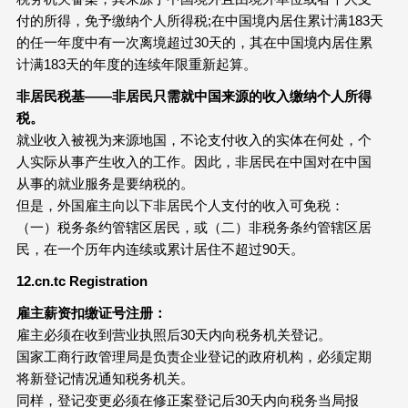
付的所得，免予缴纳个人所得税;在中国境内居住累计满183天
的任一年度中有一次离境超过30天的，其在中国境内居住累
计满183天的年度的连续年限重新起算。
非居民税基——非居民只需就中国来源的收入缴纳个人所得
税。
就业收入被视为来源地国，不论支付收入的实体在何处，个
人实际从事产生收入的工作。因此，非居民在中国对在中国
从事的就业服务是要纳税的。
但是，外国雇主向以下非居民个人支付的收入可免税：
（一）税务条约管辖区居民，或（二）非税务条约管辖区居
民，在一个历年内连续或累计居住不超过90天。
12.cn.tc Registration
雇主
薪资扣缴
证号注册：
雇主必须在收到营业执照后30天内向税务机关登记。
国家工商行政管理局是负责企业登记的政府机构，必须定期
将新登记情况通知税务机关。
同样，登记变更必须在修正案登记后30天内向税务当局报