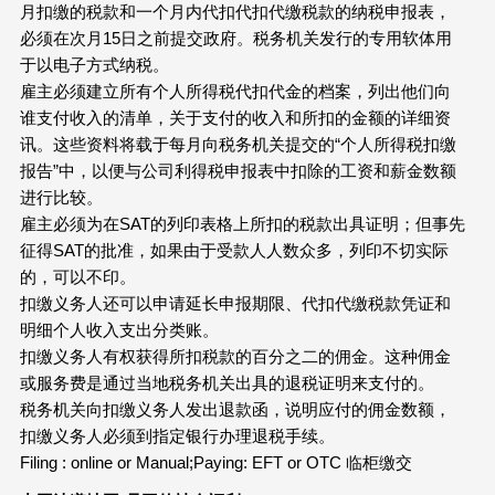
月扣缴的税款和一个月内代扣代扣代缴税款的纳税申报表，
必须在次月15日之前提交政府。税务机关发行的专用软体用
于以电子方式纳税。
雇主必须建立所有个人所得税代扣代金的档案，列出他们向
谁支付收入的清单，关于支付的收入和所扣的金额的详细资
讯。这些资料将载于每月向税务机关提交的“个人所得税扣缴
报告”中，以便与公司利得税申报表中扣除的工资和薪金数额
进行比较。
雇主必须为在SAT的列印表格上所扣的税款出具证明；但事先
征得SAT的批准，如果由于受款人人数众多，列印不切实际
的，可以不印。
扣缴义务人还可以申请延长申报期限、代扣代缴税款凭证和
明细个人收入支出分类账。
扣缴义务人有权获得所扣税款的百分之二的佣金。这种佣金
或服务费是通过当地税务机关出具的退税证明来支付的。
税务机关向扣缴义务人发出退款函，说明应付的佣金数额，
扣缴义务人必须到指定银行办理退税手续。
Filing : online or Manual;Paying: EFT or OTC 临柜缴交