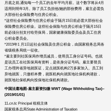
月底之前,通知每一个员工的去年平均月薪。这个数字将从4月
适用到明年3月。除了员工负担他/她的部份费用，雇主必需负
大部份社会保险费与住房公积金。
*这些社会保险费与住房公积金于隔月15日前必需大部份社会
保险费住房公积金。这些社会保险与住房公积金于隔月15日
前必须分别支付给劳保局，国家健康保险委员会及员工住房
公积金委员会。
*2019年1 月1日起社会保险及住房公积金，由国家税务总局各
省级税务局统一征收。
*雇主要到社医保局作增员减员，使用员工身分证号码。也就
是说员工在社医保局有资料，是依身分证号码。雇主要替员
工办理跨省异地就医证，定点就医机构2万多家加入。员工到
异地就医，只缴积本费，就医机构向就医地社保机构请款，
就医地社保机构向投保地社保机构请款。
中国法遵地图-雇主薪资扣缴 WWT (Wage Withholding Tax)–
(2019/01/01)
11.cn.tc Principal 租税主体
国家税务总局State Administration of Taxation