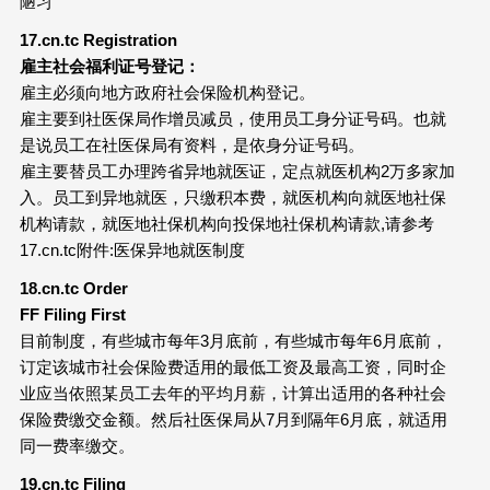
陋习
17.cn.tc Registration
雇主社会福利证号
登记：
雇主必须向地方政府社会保险机构登记。
雇主要到社医保局作增员减员，使用员工身分证号码。也就
是说员工在社医保局有资料，是依身分证号码。
雇主要替员工办理跨省异地就医证，定点就医机构2万多家加
入。员工到异地就医，只缴积本费，就医机构向就医地社保
机构请款，就医地社保机构向投保地社保机构请款,请参考
17.cn.tc附件:医保异地就医制度
18.cn.tc Order
FF Filing First
目前制度，有些城市每年3月底前，有些城市每年6月底前，
订定该城市社会保险费适用的最低工资及最高工资，同时企
业应当依照某员工去年的平均月薪，计算出适用的各种社会
保险费缴交金额。然后社医保局从7月到隔年6月底，就适用
同一费率缴交。
19.cn.tc Filing