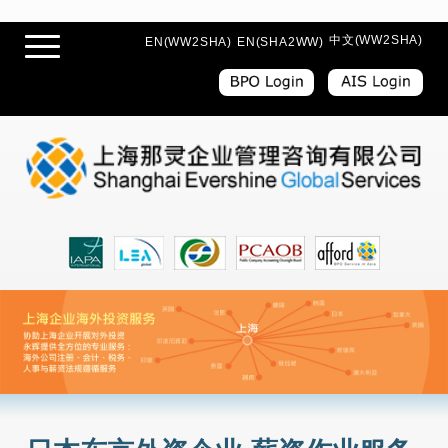
中文(WW2SHA)
EN(WW2SHA)
EN(SHA2WW)