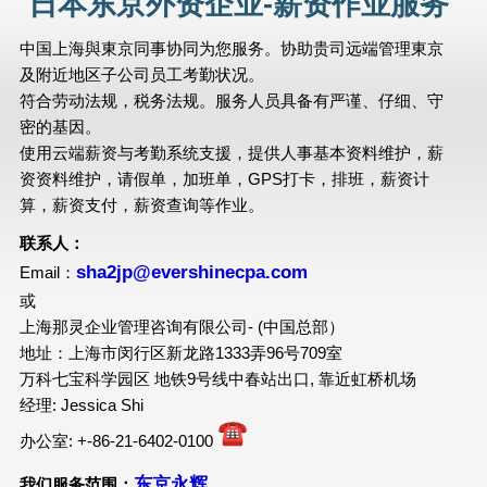
日本东京外资企业-薪资作业服务
中国上海與東京同事协同为您服务。协助贵司远端管理東京
及附近地区子公司员工考勤状况。
符合劳动法规，税务法规。服务人员具备有严谨、仔细、守
密的基因。
使用云端薪资与考勤系统支援，提供人事基本资料维护，薪
资资料维护，请假单，加班单，GPS打卡，排班，薪资计
算，薪资支付，薪资查询等作业。
联系人：
sha2jp@evershinecpa.com
Email：
或
上海那灵企业管理咨询有限公司- (中国总部）
地址：上海市闵行区新龙路1333弄96号709室
万科七宝科学园区 地铁9号线中春站出口, 靠近虹桥机场
经理: Jessica Shi
办公室: +-86-21-6402-0100
东京永辉
我们服务范围：