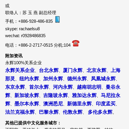
或
联络人：苏 玉 燕 副总经理
手机：+886-928-486-835
skype: rachaelsu8
wechat: r0928486835
电话：+886-2-2717-0515 分机:104
附加资讯
永辉100%关系企业
永辉关系企业
台北永辉
厦门永辉
北京永辉
上海
、
、
、
、
那灵
纽约永辉
加州永辉
德州永辉
凤凰城永辉
、
、
、
、
、
东京永辉
首尔永辉
河内永辉
越南胡志明
曼谷永
、
、
、
、
辉
新加坡永辉
吉隆玻永辉
雅加达永辉
马尼拉永
、
、
、
、
辉
墨尔本永辉
澳洲悉尼
新德里永辉
印度孟买
、
、
、
、
、
法兰克福永辉
巴黎永辉
伦敦永辉
多伦多永辉
、
、
、
。
其他已提供中文化服务城市：