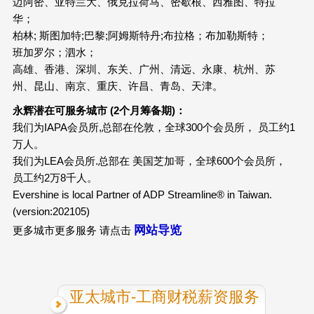
迈阿密、亚特兰大、俄克拉荷马、密歇根、西雅图、特拉
华；
柏林; 斯图加特;巴黎;阿姆斯特丹;布拉格；布加勒斯特；
班加罗尔；泗水；
高雄、香港、深圳、东关、广州、清远、永康、杭州、苏
州、昆山、南京、重庆、许昌、青岛、天津。
永辉潜在可服务城市 (2个月筹备期)：
我们为IAPA会员所,总部在伦敦，全球300个会员所， 员工约1
万人。
我们为LEA会员所.总部在 美国芝加哥，全球600个会员所，
员工约2万8千人。
Evershine is local Partner of ADP Streamline® in Taiwan.
(version:202105)
网站导览
更多城市更多服务 请点击
亚太城市-工商财税薪资服务