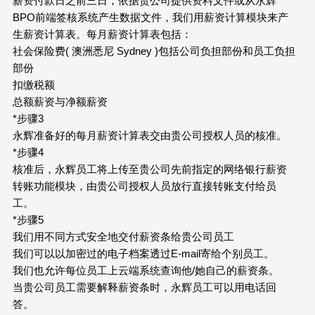
薪资付款日之前三日，依据贵公司提供资料文件或从永辉
BPO前端签核系统产生数据文件，我们用薪资计算模块来产
生薪资计算表。每月薪资计算表包括：
社会保险费( 澳洲悉尼 Sydney )包括公司负担部份和员工负担
部份
扣缴税额
总额薪资与净额薪资
*步骤3
永辉准备好的每月薪资计算表交由贵公司授权人员的核准。
*步骤4
核准后，永辉员工将上传至贵公司先前指定的网络银行薪资
转账功能模块，由贵公司授权人员放行直接转账支付给员
工。
*步骤5
我们用不同方式安全地交付薪资条给贵公司员工
我们可以以加密过的电子档案透过E-mail寄给个别员工。
我们也允许每位员工上云端系统查询他/她自己的薪资条。
当贵公司员工需要解释薪资条时，永辉员工可以用电话回
答。