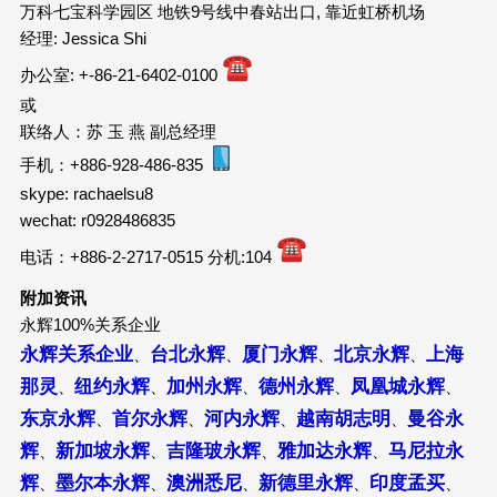
万科七宝科学园区 地铁9号线中春站出口, 靠近虹桥机场
经理: Jessica Shi
办公室: +-86-21-6402-0100
或
联络人：苏 玉 燕 副总经理
手机：+886-928-486-835
skype: rachaelsu8
wechat: r0928486835
电话：+886-2-2717-0515 分机:104
附加资讯
永辉100%关系企业
永辉关系企业
台北永辉
厦门永辉
北京永辉
上海
、
、
、
、
那灵
纽约永辉
加州永辉
德州永辉
凤凰城永辉
、
、
、
、
、
东京永辉
首尔永辉
河内永辉
越南胡志明
曼谷永
、
、
、
、
辉
新加坡永辉
吉隆玻永辉
雅加达永辉
马尼拉永
、
、
、
、
辉
墨尔本永辉
澳洲悉尼
新德里永辉
印度孟买
、
、
、
、
、