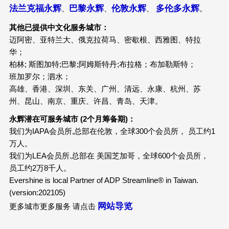
法兰克福永辉
巴黎永辉
伦敦永辉
多伦多永辉
、
、
、
。
其他已提供中文化服务城市：
迈阿密、亚特兰大、俄克拉荷马、密歇根、西雅图、特拉
华；
柏林; 斯图加特;巴黎;阿姆斯特丹;布拉格；布加勒斯特；
班加罗尔；泗水；
高雄、香港、深圳、东关、广州、清远、永康、杭州、苏
州、昆山、南京、重庆、许昌、青岛、天津。
永辉潜在可服务城市 (2个月筹备期)：
我们为IAPA会员所,总部在伦敦，全球300个会员所， 员工约1
万人。
我们为LEA会员所.总部在 美国芝加哥，全球600个会员所，
员工约2万8千人。
Evershine is local Partner of ADP Streamline® in Taiwan.
(version:202105)
网站导览
更多城市更多服务 请点击