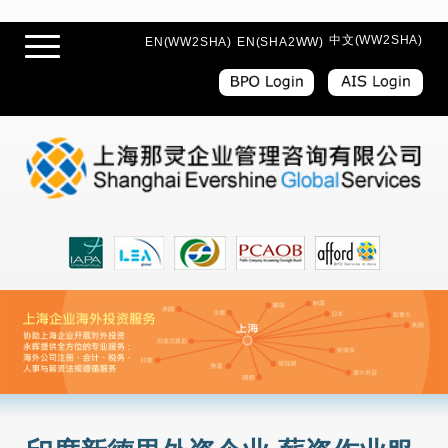
中文(WW2SHA)
EN(WW2SHA)
EN(SHA2WW)