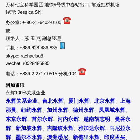
万科七宝科学园区 地铁9号线中春站出口, 靠近虹桥机场
经理: Jessica Shi
办公室: +-86-21-6402-0100
或
联络人：苏 玉 燕 副总经理
手机：+886-928-486-835
skype: rachaelsu8
wechat: r0928486835
电话：+886-2-2717-0515 分机:104
附加资讯
永辉100%关系企业
永辉关系企业
台北永辉
厦门永辉
北京永辉
上海
、
、
、
、
那灵
纽约永辉
加州永辉
德州永辉
凤凰城永辉
、
、
、
、
、
东京永辉
首尔永辉
河内永辉
越南胡志明
曼谷永
、
、
、
、
辉
新加坡永辉
吉隆玻永辉
雅加达永辉
马尼拉永
、
、
、
、
辉
墨尔本永辉
澳洲悉尼
新德里永辉
印度孟买
、
、
、
、
、