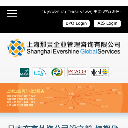
中文(WW2SHA)
EN(WW2SHA)
EN(SHA2WW)