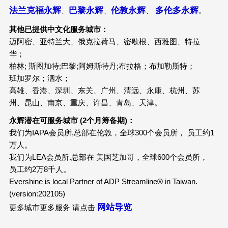
法兰克福永辉
巴黎永辉
伦敦永辉
多伦多永辉
、
、
、
。
其他已提供中文化服务城市：
迈阿密、亚特兰大、俄克拉荷马、密歇根、西雅图、特拉
华；
柏林; 斯图加特;巴黎;阿姆斯特丹;布拉格；布加勒斯特；
班加罗尔；泗水；
高雄、香港、深圳、东关、广州、清远、永康、杭州、苏
州、昆山、南京、重庆、许昌、青岛、天津。
永辉潜在可服务城市 (2个月筹备期)：
我们为IAPA会员所,总部在伦敦，全球300个会员所， 员工约1
万人。
我们为LEA会员所.总部在 美国芝加哥，全球600个会员所，
员工约2万8千人。
Evershine is local Partner of ADP Streamline® in Taiwan.
(version:202105)
网站导览
更多城市更多服务 请点击