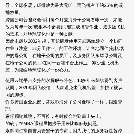
导，全球变暖，碳排放为最大元凶，而飞机占了约25% 的碳
排放量。
跨国公司普遍财会部门每个月去海外子公司看帐一次，如能
改为每年一次(或根本不必要)而能完成控管作业，减少坐飞机
的需求，对地球暖化也是一种贡献。
因此永辉从2002年起，开始研发使用云端系统建立一个协同
作业（注意：非分工作业）的工作环境，让各地同仁(包括:客
户的母公司、在地子公司的员工，及服务团队永辉母公司及
在地子公司的员工)在同一云端平台上作业，减少坐飞机出
差，为减缓地球暖化尽一份心力。
使用云端平台支持的永辉服务特色，10多年来陆续得到客户
认同，2020年因为疫情，大家避免坐飞机出差，加快了被认
同的脚步。
许多跨国企业总部，常戏称海外子公司像猴子一样，很难管
理。
猴仔蹦蹦跳跳，不可控，有时候会跳到肩上头上。
的确，在MBA 课程里把猴子用来比喻麻烦问题。
永辉同仁常自誉为管猴子的专家，因为我们的服务就是替跨