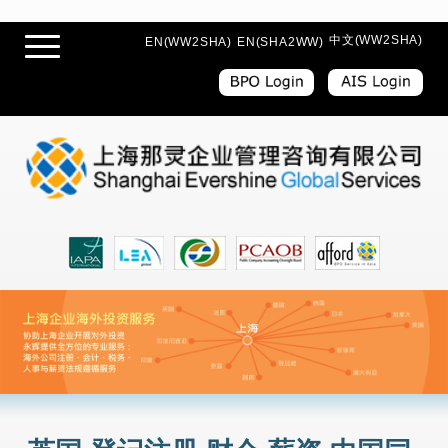
中文(WW2SHA)
EN(WW2SHA)
EN(SHA2WW)