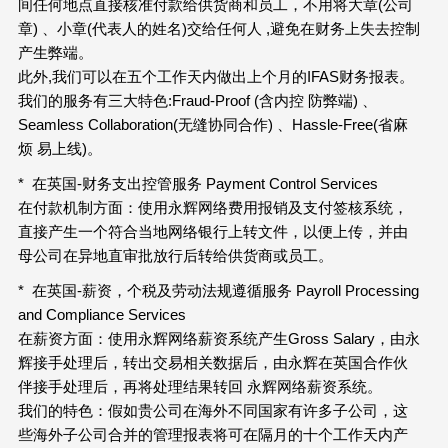
间任何地点直接核准付款给供货商和员工，不用将大章(公司
章) 、小章(代表人的姓名)交给任何人 ,避免在财务上失去控制
产生弊端。
此外,我们可以在五个工作天内做出上个月的IFAS财务报表。
我们的服务有三大特色:Fraud-Proof (含内控 防弊端) 、
Seamless Collaboration(无缝协同合作) 、Hassle-Free(省麻
烦 易上线)。
* 在英国-财务支出控管服务 Payment Control Services
在付款机制方面：使用永辉网络费用报销及支付签核系统，
直接产生一个符合当地网络银行上转文件，以便上传，并由
母公司在异地直审批放行后转给供货商或员工。
* 在英国-薪资，个税及劳动法规遵循服务 Payroll Processing
and Compliance Services
在薪资方面：使用永辉网络薪资系统产生Gross Salary，由永
辉接手处理后，转出交易相关数据后，由永辉在英国合作伙
伴接手处理后，再将处理结果转回 永辉网络薪资系统。
我们的特色：假如贵公司在海外不同国家有许多子公司，这
些海外子公司合并的管理报表将可在隔月的十个工作天内产