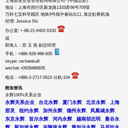
上海那灵企业管理咨询有限公司- (中国总部）
地址：上海市闵行区新龙路1333弄96号709室
万科七宝科学园区 地铁9号线中春站出口, 靠近虹桥机场
经理: Jessica Shi
办公室: +-86-21-6402-0100
或
联络人：苏 玉 燕 副总经理
手机：+886-928-486-835
skype: rachaelsu8
wechat: r0928486835
电话：+886-2-2717-0515 分机:104
附加资讯
永辉100%关系企业
永辉关系企业
台北永辉
厦门永辉
北京永辉
上海
、
、
、
、
那灵
纽约永辉
加州永辉
德州永辉
凤凰城永辉
、
、
、
、
、
东京永辉
首尔永辉
河内永辉
越南胡志明
曼谷永
、
、
、
、
辉
新加坡永辉
吉隆玻永辉
雅加达永辉
马尼拉永
、
、
、
、