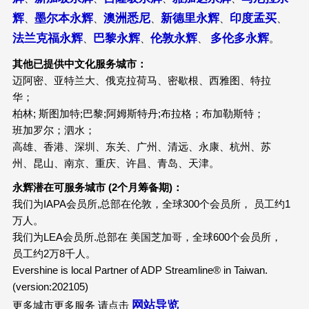
辉
墨尔本永辉
澳洲悉尼
新德里永辉
印度孟买
、
、
、
、
、
法兰克福永辉
巴黎永辉
伦敦永辉
多伦多永辉
、
、
、
。
其他已提供中文化服务城市：
迈阿密、亚特兰大、俄克拉荷马、密歇根、西雅图、特拉
华；
柏林; 斯图加特;巴黎;阿姆斯特丹;布拉格；布加勒斯特；
班加罗尔；泗水；
高雄、香港、深圳、东关、广州、清远、永康、杭州、苏
州、昆山、南京、重庆、许昌、青岛、天津。
永辉潜在可服务城市 (2个月筹备期)：
我们为IAPA会员所,总部在伦敦，全球300个会员所， 员工约1
万人。
我们为LEA会员所.总部在 美国芝加哥，全球600个会员所，
员工约2万8千人。
Evershine is local Partner of ADP Streamline® in Taiwan.
(version:202105)
网站导览
更多城市更多服务 请点击